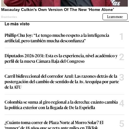
Lo más visto
1
Phillip Chu Joy: “Le tengo mucho respeto a la inteligencia
artificial, pero también mucha desconfianza”
2
Diputados 2026-2031: Esta es la experiencia, nivel académico y
perfil de la nueva Cámara Baja del Congreso
3
Carril bidireccional del corredor Azul: Las razones detrás de la
postergación del cambio de sentido de la Av. Arequipa por parte
de la ATU
4
Colombia se suma al giro regional a la derecha: cuánto cambia
la política exterior con la llegada de De la Espriella
5
¿Cuánto toma correr de Plaza Norte al Morro Solar? El
‘runner’ de 18 años que se reta ante miles en TikTok