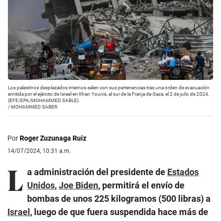
Los palestinos desplazados internos salen con sus pertenencias tras una orden de evacuación
emitida por el ejército de Israel en Khan Younis, al sur de la Franja de Gaza, el 2 de julio de 2024.
(EFE/EPA/MOHAMMED SABLE).
/
MOHAMMED SABER
Por
Roger Zuzunaga Ruiz
14/07/2024, 10:31 a.m.
L
a administración del presidente de
Estados
Unidos
,
Joe Biden
, permitirá el envío de
bombas de unos 225 kilogramos (500 libras) a
Israel
, luego de que fuera suspendida hace más de