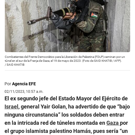
Combatientes del Frente Democrático para la Liberación de Palestina (FDLP) caminan por un
túnel en el sur de la Franja de Gaza, el 19 de mayo de 2023. (Foto de SAID KHATIB / AFP).
/
SAID KHATIB
Por
Agencia EFE
02/11/2023, 10:57 a.m.
El ex segundo jefe del Estado Mayor del Ejército de
Israel
, general Yair Golan, ha advertido de que “bajo
ninguna circunstancia” los soldados deben entrar
en la intricada red de túneles montada en
Gaza
por
el grupo islamista palestino Hamás, pues sería “un