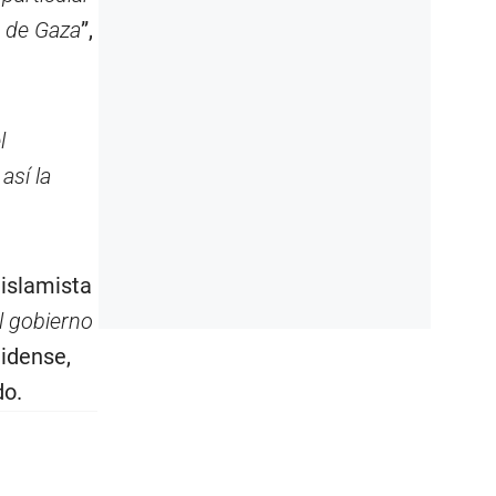
a de Gaza
”,
l
así la
 islamista
l gobierno
nidense,
do.