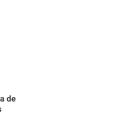
ja de
s