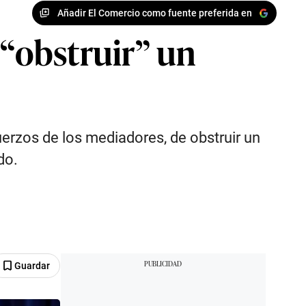
Añadir El Comercio como fuente preferida en
“obstruir” un
rzos de los mediadores, de obstruir un
do.
Guardar