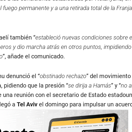
el fuego permanente y a una retirada total de la Franj
aelí también “
estableció nuevas condiciones sobre e
eros y dio marcha atrás en otros puntos, impidiendo 
o
”, añade el comunicado.
u denunció el “
obstinado rechazo
” del movimiento
, pidiendo que la presión “
se dirija a Hamás
” y “
no a
de una reunión con el secretario de Estado estadou
llegó a
Tel Aviv
el domingo para impulsar un acuer