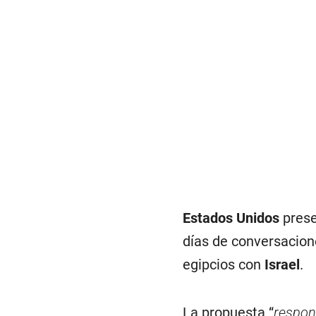
Estados Unidos
prese
días de conversacio
egipcios con
Israel
.
La propuesta “
respon