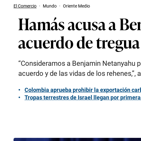
El Comercio
·
Mundo
·
Oriente Medio
Hamás acusa a Be
acuerdo de tregua
“Consideramos a Benjamin Netanyahu ple
acuerdo y de las vidas de los rehenes,”
Colombia aprueba prohibir la exportación carb
Tropas terrestres de Israel llegan por primera