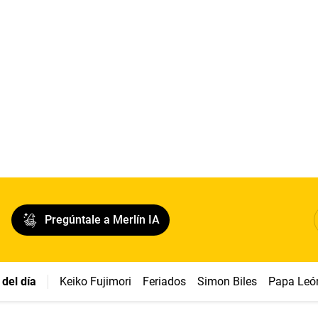
Pregúntale a Merlín IA
del día
Keiko Fujimori
Feriados
Simon Biles
Papa Leó