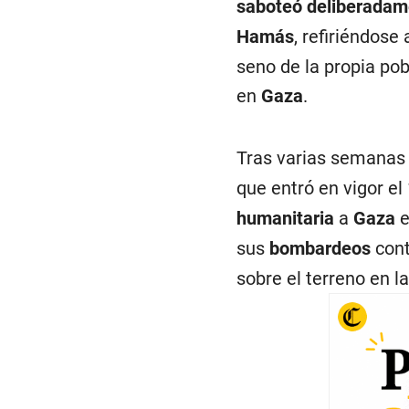
saboteó deliberada
Hamás
, refiriéndose 
seno de la propia pobl
en
Gaza
.
Tras varias semanas
que entró en vigor el 
humanitaria
a
Gaza
e
sus
bombardeos
cont
sobre el terreno en l