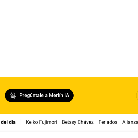
Pregúntale a Merlín IA
del día
Keiko Fujimori
Betssy Chávez
Feriados
Alianz