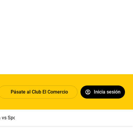
Pásate al Club El Comercio
Inicia sesión
a vs Sport Boys
Jorge Messi
Dólar
Papa León XIV
Congre