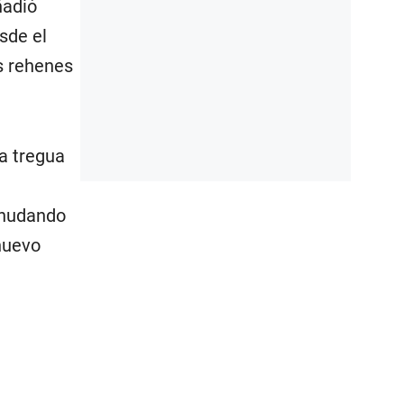
ñadió
esde el
os rehenes
a tregua
eanudando
nuevo