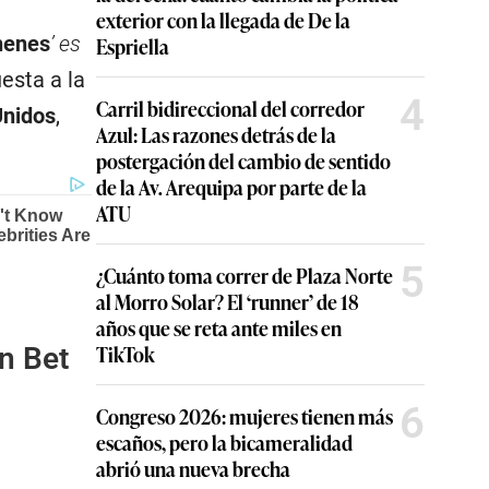
exterior con la llegada de De la
ehenes
’ es
Espriella
esta a la
4
Carril bidireccional del corredor
Unidos
,
Azul: Las razones detrás de la
postergación del cambio de sentido
de la Av. Arequipa por parte de la
ATU
5
¿Cuánto toma correr de Plaza Norte
al Morro Solar? El ‘runner’ de 18
años que se reta ante miles en
TikTok
n Bet
6
Congreso 2026: mujeres tienen más
escaños, pero la bicameralidad
abrió una nueva brecha