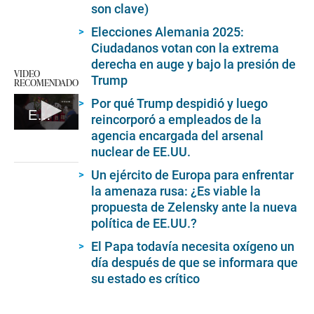
son clave)
Elecciones Alemania 2025:
Ciudadanos votan con la extrema
derecha en auge y bajo la presión de
VIDEO
Trump
RECOMENDADO
Por qué Trump despidió y luego
El papa Francisco, hospitalizado, sigue en “estado crítico” tras una crisis asmática
reincorporó a empleados de la
agencia encargada del arsenal
0
seconds
nuclear de EE.UU.
of
1
Un ejército de Europa para enfrentar
minute,
la amenaza rusa: ¿Es viable la
24
seconds
propuesta de Zelensky ante la nueva
política de EE.UU.?
El Papa todavía necesita oxígeno un
día después de que se informara que
su estado es crítico