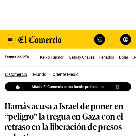
Temas del día
Keiko Fujimori
Betssy Chávez
Feriados
Dólar
J
El Comercio
·
Mundo
·
Oriente Medio
Añadir El Comercio como fuente preferida en
Hamás acusa a Israel de poner en
“peligro” la tregua en Gaza con el
retraso en la liberación de presos