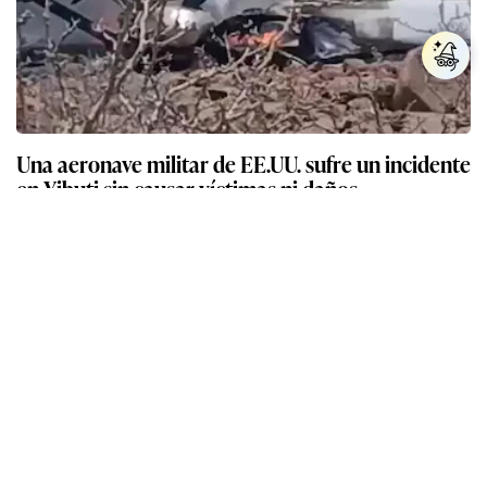
Una aeronave militar de EE.UU. sufre un incidente
en Yibuti sin causar víctimas ni daños