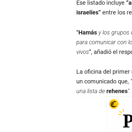
Ese listado incluye
“a
israelíes”
entre los r
“
Hamás
y los grupos 
para comunicar con lo
vivos
”, añadió el res
La oficina del primer 
un comunicado que,
una lista de
rehenes
”.