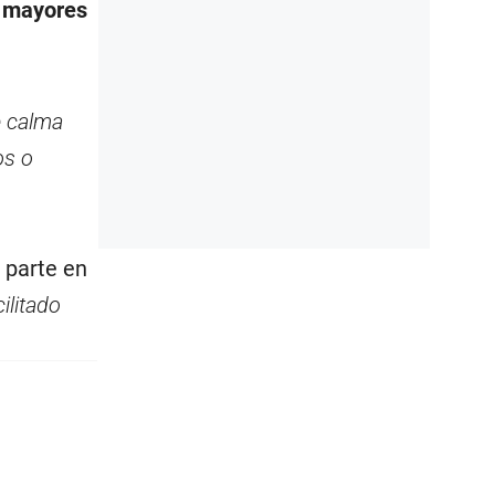
s mayores
e calma
os o
u parte en
ilitado