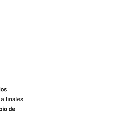
dos
a finales
bio de