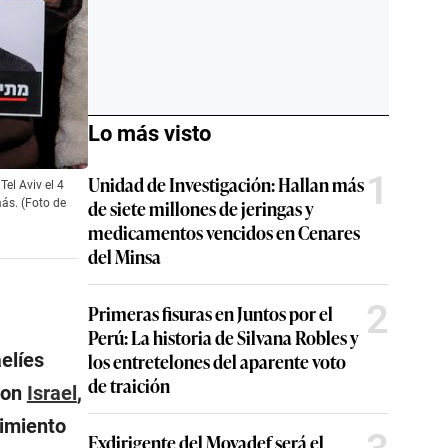
Lo más visto
1
Unidad de Investigación: Hallan más
Tel Aviv el 4
de siete millones de jeringas y
más. (Foto de
medicamentos vencidos en Cenares
del Minsa
2
Primeras fisuras en Juntos por el
Perú: La historia de Silvana Robles y
elíes
los entretelones del aparente voto
de traición
con
Israel
,
vimiento
Exdirigente del Movadef será el