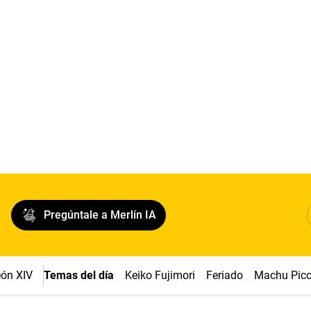
Pregúntale a Merlín IA
ón XIV
Temas del día
Keiko Fujimori
Feriado
Machu Pic