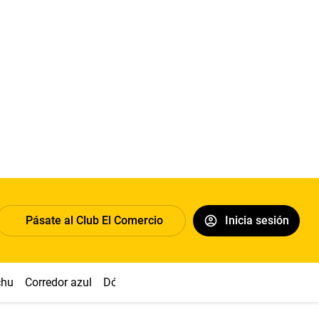
Pásate al Club El Comercio
Inicia sesión
chu
Corredor azul
Dólar
Congreso
Nasca
Acuña
Toled