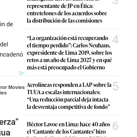
3
representante de JP en Ética:
entretelones de los acuerdos sobre
la distribución de las comisiones
in de
4
“La organización está recuperando
 del
el tiempo perdido”: Carlos Neuhaus,
expresidente de Lima 2019, sobre los
sencadenó
retos a un año de Lima 2027 y en qué
más está preocupado el Gobierno
5
Aerolíneas responden a LAP sobre la
TUUA a escalas internacionales:
“Una reducción parcial deja intacta
la desventaja competitiva de fondo”
erza”
6
Héctor Lavoe en Lima: hace 40 años
el ‘Cantante de los Cantantes’ hizo
gua