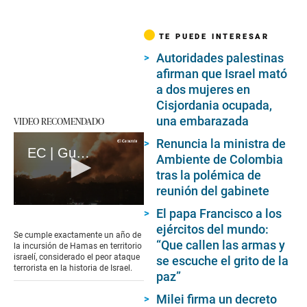
TE PUEDE INTERESAR
Autoridades palestinas
afirman que Israel mató
a dos mujeres en
Cisjordania ocupada,
una embarazada
VIDEO RECOMENDADO
Renuncia la ministra de
EC | Guerra en Gaza: A un año del ataque mortal de Hamás en Israel (loop)
Ambiente de Colombia
tras la polémica de
reunión del gabinete
0
El papa Francisco a los
seconds
ejércitos del mundo:
of
Se cumple exactamente un año de
17
“Que callen las armas y
la incursión de Hamas en territorio
seconds
israelí, considerado el peor ataque
se escuche el grito de la
terrorista en la historia de Israel.
paz”
Milei firma un decreto