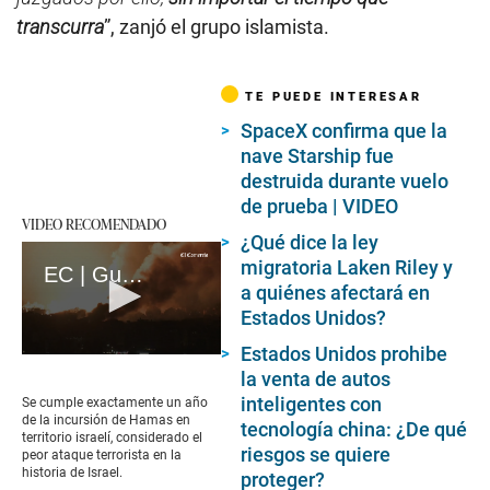
transcurra
”, zanjó el grupo islamista.
TE PUEDE INTERESAR
SpaceX confirma que la
nave Starship fue
destruida durante vuelo
de prueba | VIDEO
VIDEO RECOMENDADO
¿Qué dice la ley
migratoria Laken Riley y
EC | Guerra en Gaza: A un año del ataque mortal de Hamás en Israel (loop)
a quiénes afectará en
Estados Unidos?
Estados Unidos prohibe
0
la venta de autos
seconds
of
inteligentes con
Se cumple exactamente un año
17
de la incursión de Hamas en
tecnología china: ¿De qué
seconds
territorio israelí, considerado el
riesgos se quiere
peor ataque terrorista en la
historia de Israel.
proteger?