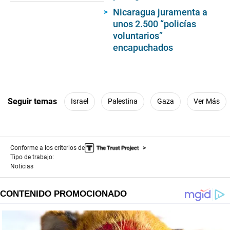
Nicaragua juramenta a
unos 2.500 “policías
voluntarios”
encapuchados
Seguir temas
Israel
Palestina
Gaza
Ver Más
Conforme a los criterios de
Tipo de trabajo:
Noticias