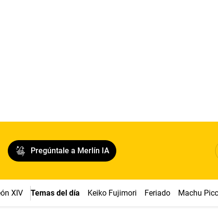
Pregúntale a Merlín IA
ón XIV
Temas del día
Keiko Fujimori
Feriado
Machu Pic