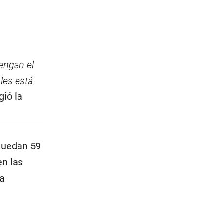
engan el
les está
igió la
quedan 59
en las
la