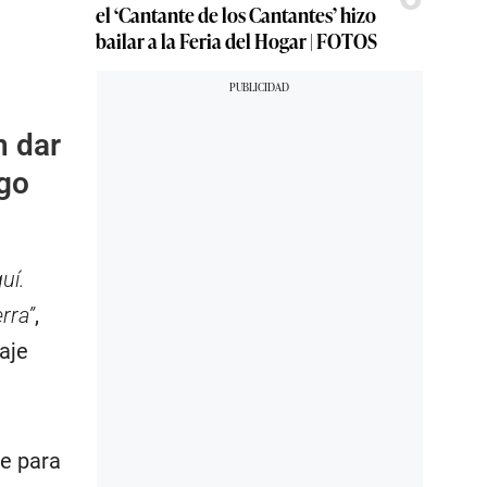
el ‘Cantante de los Cantantes’ hizo
bailar a la Feria del Hogar | FOTOS
n dar
ego
uí.
rra”
,
aje
se para