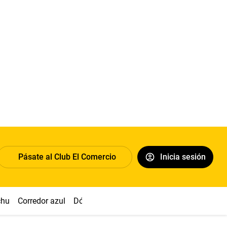
Pásate al Club El Comercio
Inicia sesión
chu
Corredor azul
Dólar
Congreso
Nasca
Acuña
Toled