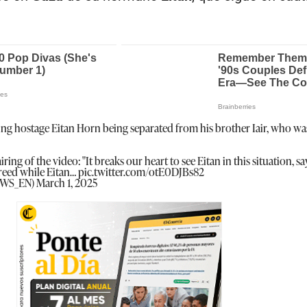
ng hostage Eitan Horn being separated from his brother Iair, who wa
ing of the video: "It breaks our heart to see Eitan in this situation, 
freed while Eitan…
pic.twitter.com/otE0DJBs82
EWS_EN)
March 1, 2025