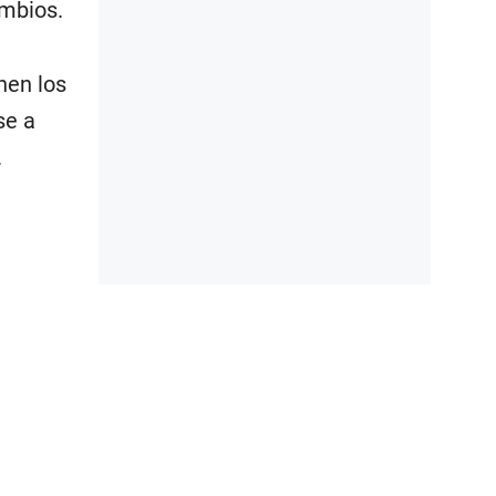
ambios.
nen los
se a
.