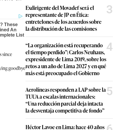
3
Exdirigente del Movadef será el
representante de JP en Ética:
entretelones de los acuerdos sobre
la distribución de las comisiones
4
“La organización está recuperando
el tiempo perdido”: Carlos Neuhaus,
s since
expresidente de Lima 2019, sobre los
retos a un año de Lima 2027 y en qué
saying goodbye
más está preocupado el Gobierno
5
Aerolíneas responden a LAP sobre la
TUUA a escalas internacionales:
“Una reducción parcial deja intacta
la desventaja competitiva de fondo”
6
Héctor Lavoe en Lima: hace 40 años