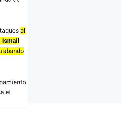
 ataques
al
a
Ismail
ntrabando
enamiento
ca el