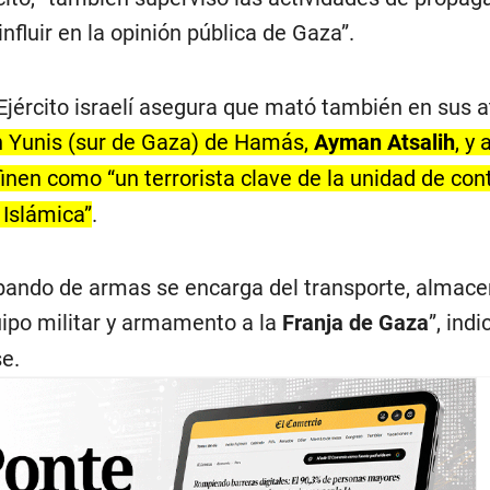
nfluir en la opinión pública de Gaza”.
 Ejército israelí asegura que mató también en sus
an Yunis (sur de Gaza) de Hamás,
Ayman Atsalih
, y 
efinen como “un terrorista clave de la unidad de co
 Islámica”
.
abando de armas se encarga del transporte, almac
ipo militar y armamento a la
Franja de Gaza
”, indi
e.