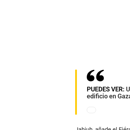
PUEDES VER:
U
edificio en Gaz
Jahjuh, añade el Ejér