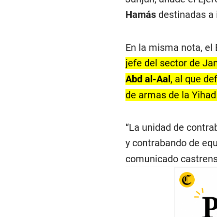
Hamás
destinadas a i
En la misma nota, el
jefe del sector de J
Abd al-Aal
, al que d
de armas de la Yihad
“La unidad de contr
y contrabando de equ
comunicado castrens