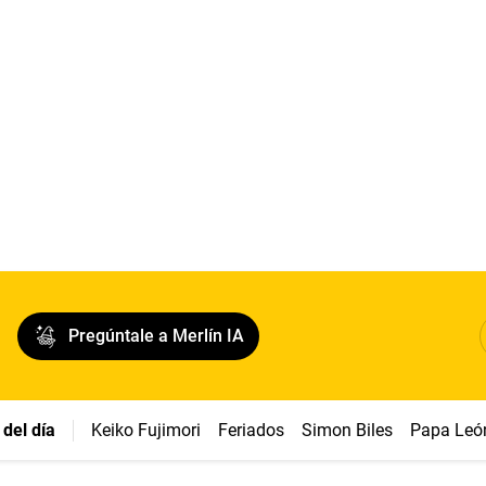
Pregúntale a Merlín IA
del día
Keiko Fujimori
Feriados
Simon Biles
Papa Leó