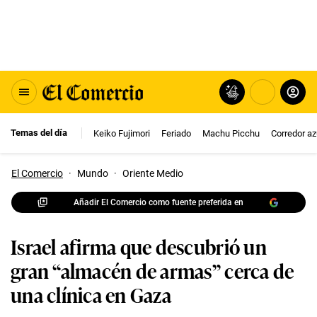
Temas del día
Keiko Fujimori
Feriado
Machu Picchu
Corredor az
El Comercio
·
Mundo
·
Oriente Medio
Añadir El Comercio como fuente preferida en
Israel afirma que descubrió un
gran “almacén de armas” cerca de
una clínica en Gaza