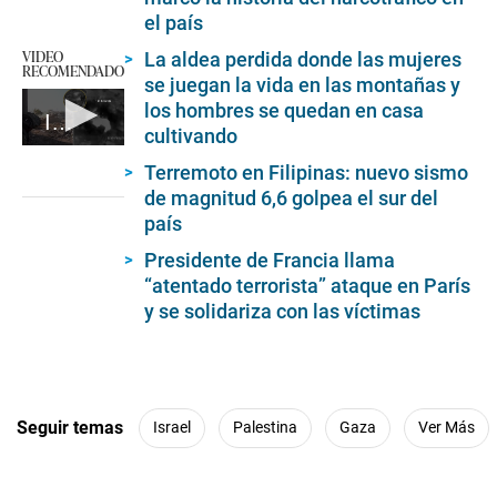
el país
VIDEO
La aldea perdida donde las mujeres
RECOMENDADO
se juegan la vida en las montañas y
los hombres se quedan en casa
Israel vuelve al ataque
cultivando
0
Terremoto en Filipinas: nuevo sismo
seconds
of
de magnitud 6,6 golpea el sur del
1
país
minute,
18
Presidente de Francia llama
seconds
“atentado terrorista” ataque en París
y se solidariza con las víctimas
Seguir temas
Israel
Palestina
Gaza
Ver Más