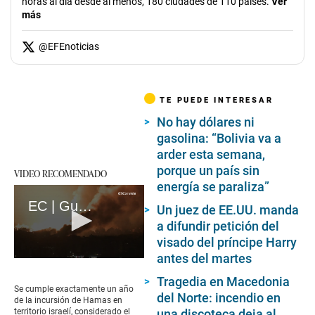
horas al día desde al menos, 180 ciudades de 110 países.
Ver
más
@
EFEnoticias
TE PUEDE INTERESAR
No hay dólares ni
gasolina: “Bolivia va a
arder esta semana,
porque un país sin
VIDEO RECOMENDADO
energía se paraliza”
EC | Guerra en Gaza: A un año del ataque mortal de Hamás en Israel (loop)
Un juez de EE.UU. manda
a difundir petición del
visado del príncipe Harry
antes del martes
0
seconds
Tragedia en Macedonia
of
Se cumple exactamente un año
del Norte: incendio en
17
de la incursión de Hamas en
seconds
una discoteca deja al
territorio israelí, considerado el