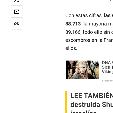
Con estas cifras,
las 
38.713
-la mayoría mu
89.166, todo ello sin
escombros en la Fran
ellos.
LEE TAMBIÉ
destruida Shuj