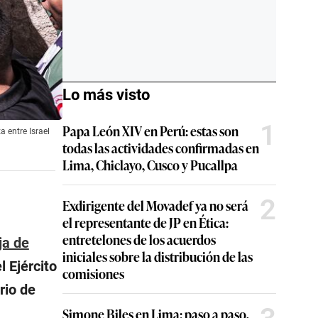
Lo más visto
1
Papa León XIV en Perú: estas son
 entre Israel
todas las actividades confirmadas en
Lima, Chiclayo, Cusco y Pucallpa
2
Exdirigente del Movadef ya no será
el representante de JP en Ética:
entretelones de los acuerdos
ja de
iniciales sobre la distribución de las
 Ejército
comisiones
rio de
Simone Biles en Lima: paso a paso,