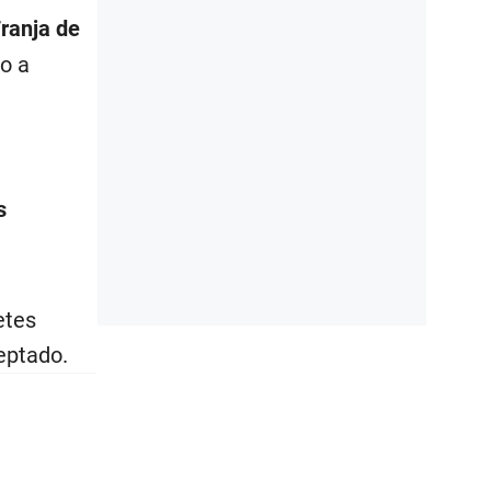
ranja de
do a
s
etes
ceptado.