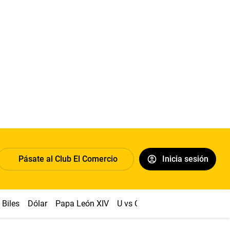
Pásate al Club El Comercio
Inicia sesión
Biles
Dólar
Papa León XIV
U vs Cristal
Congreso
Mach