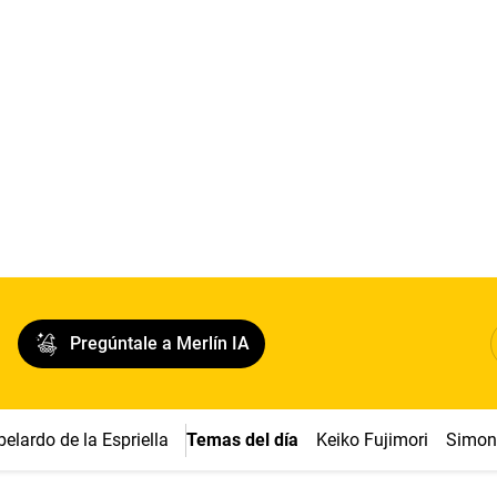
Pregúntale a Merlín IA
belardo de la Espriella
Temas del día
Keiko Fujimori
Simon 