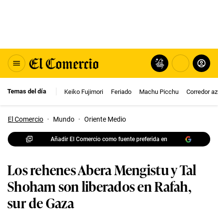
Temas del día
Keiko Fujimori
Feriado
Machu Picchu
Corredor az
El Comercio
·
Mundo
·
Oriente Medio
Añadir El Comercio como fuente preferida en
Los rehenes Abera Mengistu y Tal
Shoham son liberados en Rafah,
sur de Gaza