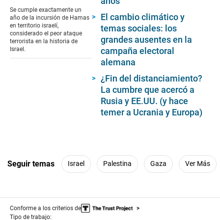
años
of
Se cumple exactamente un
17
El cambio climático y
año de la incursión de Hamas
seconds
en territorio israelí,
temas sociales: los
considerado el peor ataque
grandes ausentes en la
terrorista en la historia de
campaña electoral
Israel.
alemana
¿Fin del distanciamiento?
La cumbre que acercó a
Rusia y EE.UU. (y hace
temer a Ucrania y Europa)
Seguir temas
Israel
Palestina
Gaza
Ver Más
Conforme a los criterios de
Tipo de trabajo: