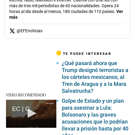
más de tres mil periodistas de 60 nacionalidades. Opera 24
horas al día desde al menos, 180 ciudades de 110 países.
Ver
más
@
EFEnoticias
TE PUEDE INTERESAR
¿Qué pasará ahora que
Trump designó terroristas a
los cárteles mexicanos, al
Tren de Aragua y a la Mara
Salvatrucha?
VIDEO RECOMENDADO
Golpe de Estado y un plan
para asesinar a Lula:
EC | Guerra en Gaza: A un año del ataque mortal de Hamás en Israel (loop)
Bolsonaro y las graves
acusaciones que lo podrían
llevar a prisión hasta por 40
0
seconds