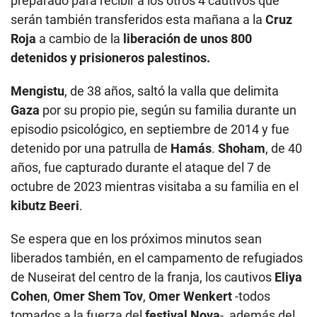
preparado para recibir a los otros 4 cautivos que
serán también transferidos esta mañana a la
Cruz
Roja
a cambio de la
liberación de unos 800
detenidos y prisioneros palestinos.
Mengistu
, de 38 años, saltó la valla que delimita
Gaza
por su propio pie, según su familia durante un
episodio psicológico, en septiembre de 2014 y fue
detenido por una patrulla de
Hamás
.
Shoham
, de 40
años, fue capturado durante el ataque del 7 de
octubre de 2023 mientras visitaba a su familia en el
kibutz Beeri
.
Se espera que en los próximos minutos sean
liberados también, en el campamento de refugiados
de Nuseirat del centro de la franja, los cautivos
Eliya
Cohen
,
Omer Shem Tov
,
Omer Wenkert
-todos
tomados a la fuerza del
festival Nova
-, además del