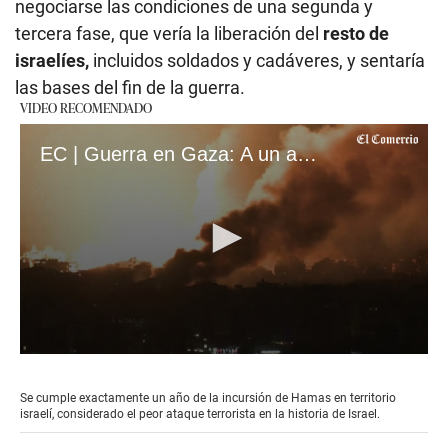
negociarse las condiciones de una segunda y
tercera fase, que vería la liberación del
resto de
israelíes,
incluidos soldados y cadáveres, y sentaría
las bases del fin de la guerra.
VIDEO RECOMENDADO
EC | Guerra en Gaza: A un año del ataque mortal de Hamás en Israel (loop)
0
seconds
of
Se cumple exactamente un año de la incursión de Hamas en territorio
17
israelí, considerado el peor ataque terrorista en la historia de Israel.
seconds