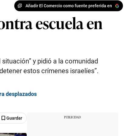
Añadir El Comercio como fuente preferida en
ontra escuela en
 situación” y pidió a la comunidad
 detener estos crímenes israelíes”.
ara desplazados
Guardar