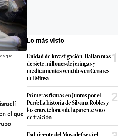
Lo más visto
1
Unidad de Investigación: Hallan más
uela que
de siete millones de jeringas y
medicamentos vencidos en Cenares
del Minsa
2
Primeras fisuras en Juntos por el
Perú: La historia de Silvana Robles y
sraelí
los entretelones del aparente voto
 en el que
de traición
rupo
Exdirigente del Movadef será el