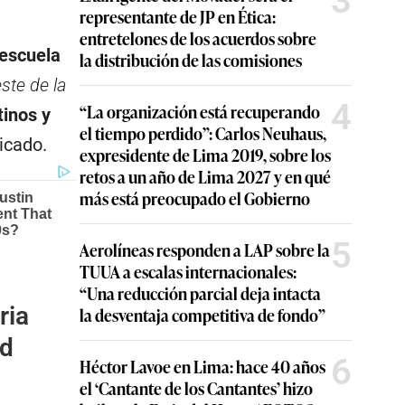
3
representante de JP en Ética:
entretelones de los acuerdos sobre
escuela
la distribución de las comisiones
 este de la
4
“La organización está recuperando
inos y
el tiempo perdido”: Carlos Neuhaus,
icado.
expresidente de Lima 2019, sobre los
retos a un año de Lima 2027 y en qué
más está preocupado el Gobierno
5
Aerolíneas responden a LAP sobre la
TUUA a escalas internacionales:
“Una reducción parcial deja intacta
ria
la desventaja competitiva de fondo”
ad
6
Héctor Lavoe en Lima: hace 40 años
el ‘Cantante de los Cantantes’ hizo