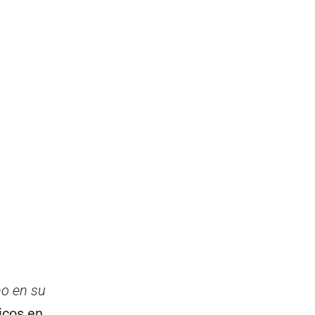
no en su
micos en