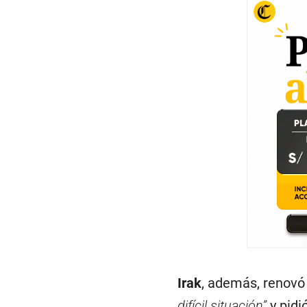
Irak
, además, renovó
difícil situación”
y pidi