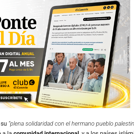
 su
“plena solidaridad con el hermano pueblo palesti
ó a la
comunidad internacional
, y a los países islá