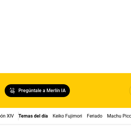
Pregúntale a Merlín IA
ón XIV
Temas del día
Keiko Fujimori
Feriado
Machu Pic