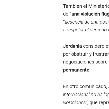
También el Ministerio
de
“una violación fla
“
ausencia de una posici
a respetar el derecho 
Jordania
consideró e
por obstruir y frustr
negociaciones sobre
permanente
.
En otro comunicado,
internacional no ha lo
violaciones”
, que rep