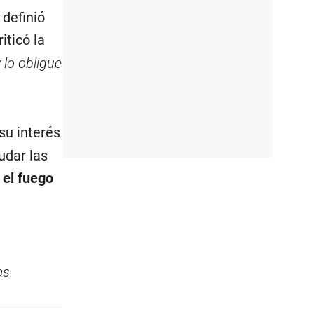
 definió
riticó la
 lo obligue
su interés
udar las
 el fuego
as
.