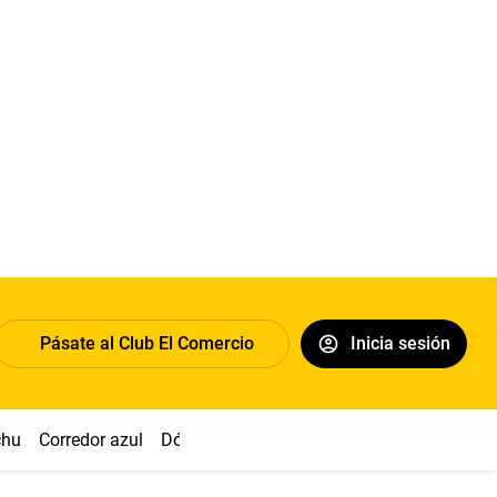
Pásate al Club El Comercio
Inicia sesión
chu
Corredor azul
Dólar
Congreso
Nasca
Acuña
Toled