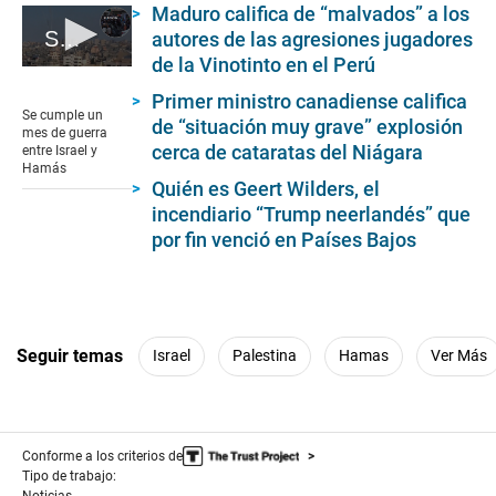
Maduro califica de “malvados” a los
Se cumple un mes de guerra entre Israel y Hamás
autores de las agresiones jugadores
de la Vinotinto en el Perú
0
seconds
Primer ministro canadiense califica
of
Se cumple un
de “situación muy grave” explosión
1
mes de guerra
minute,
cerca de cataratas del Niágara
entre Israel y
17
Hamás
seconds
Quién es Geert Wilders, el
incendiario “Trump neerlandés” que
por fin venció en Países Bajos
Seguir temas
Israel
Palestina
Hamas
Ver Más
Conforme a los criterios de
Tipo de trabajo:
Noticias