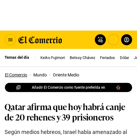
Temas del día
Keiko Fujimori
Betssy Chávez
Feriados
Dólar
J
El Comercio
·
Mundo
·
Oriente Medio
Añadir El Comercio como fuente preferida en
Qatar afirma que hoy habrá canje
de 20 rehenes y 39 prisioneros
Según medios hebreos, Israel había amenazado al