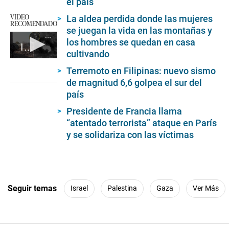
el país
VIDEO
La aldea perdida donde las mujeres
RECOMENDADO
se juegan la vida en las montañas y
los hombres se quedan en casa
Israel vuelve al ataque
cultivando
0
Terremoto en Filipinas: nuevo sismo
seconds
of
de magnitud 6,6 golpea el sur del
1
país
minute,
18
Presidente de Francia llama
seconds
“atentado terrorista” ataque en París
y se solidariza con las víctimas
Seguir temas
Israel
Palestina
Gaza
Ver Más