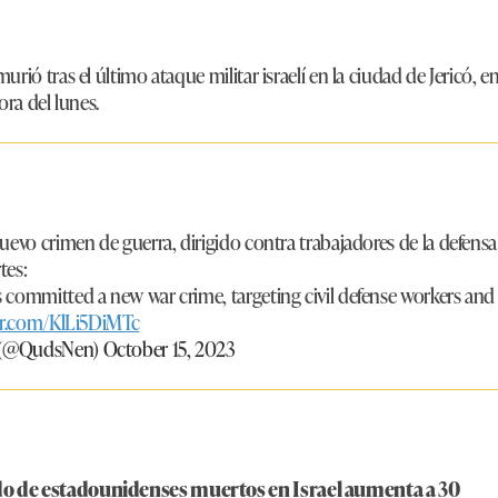
rió tras el último ataque militar israelí en la ciudad de Jericó, 
ora del lunes.
evo crimen de guerra, dirigido contra trabajadores de la defensa c
tes:
 committed a new war crime, targeting civil defense workers and 
ter.com/KlLi5DiMTc
 (@QudsNen)
October 15, 2023
o de estadounidenses muertos en Israel aumenta a 30