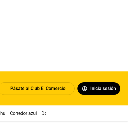
Pásate al Club El Comercio
Inicia sesión
chu
Corredor azul
Dólar
Congreso
Nasca
Acuña
Toled