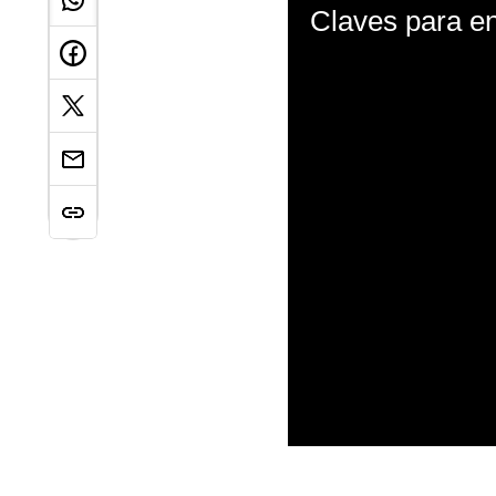
0
s
e