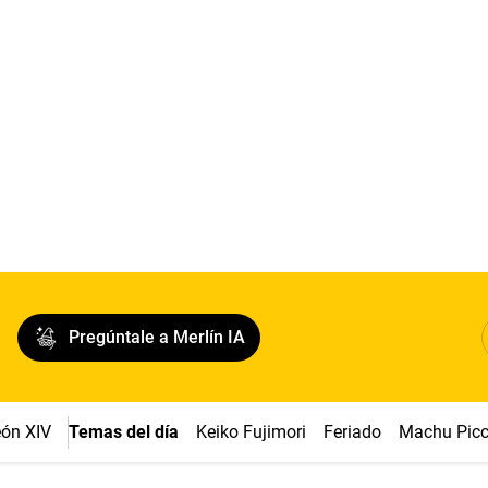
Pregúntale a Merlín IA
ón XIV
Temas del día
Keiko Fujimori
Feriado
Machu Pic