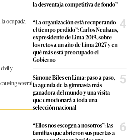
la desventaja competitiva de fondo”
4
en la ocupada
“La organización está recuperando
el tiempo perdido”: Carlos Neuhaus,
expresidente de Lima 2019, sobre
los retos a un año de Lima 2027 y en
qué más está preocupado el
Gobierno
ivil y
5
Simone Biles en Lima: paso a paso,
causing several
la agenda de la gimnasta más
ganadora del mundo y una visita
que emocionará a toda una
selección nacional
6
“Ellos nos escogen a nosotros”: las
familias que abrieron sus puertas a