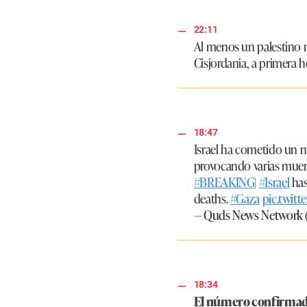
u
m
e
22:11
9
Al menos un palestino mu
0
Cisjordania, a primera h
%
18:47
Israel ha cometido un nu
provocando varias muer
#BREAKING
|
#Israel
has
deaths.
#Gaza
pic.twit
— Quds News Network
18:34
El número confirmad