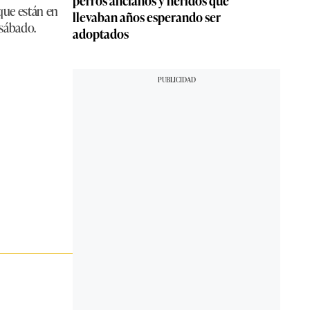
perros ancianos y heridos que
que están en
llevaban años esperando ser
 sábado.
adoptados