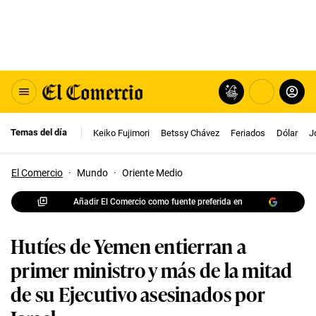
Temas del día
Keiko Fujimori
Betssy Chávez
Feriados
Dólar
J
El Comercio
·
Mundo
·
Oriente Medio
Añadir El Comercio como fuente preferida en
Hutíes de Yemen entierran a
primer ministro y más de la mitad
de su Ejecutivo asesinados por