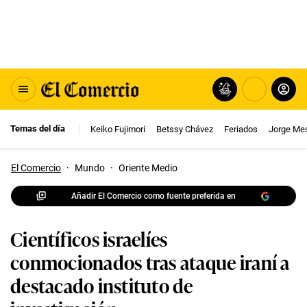
Temas del día
Keiko Fujimori
Betssy Chávez
Feriados
Jorge Me
El Comercio
·
Mundo
·
Oriente Medio
Añadir El Comercio como fuente preferida en
Científicos israelíes
conmocionados tras ataque iraní a
destacado instituto de