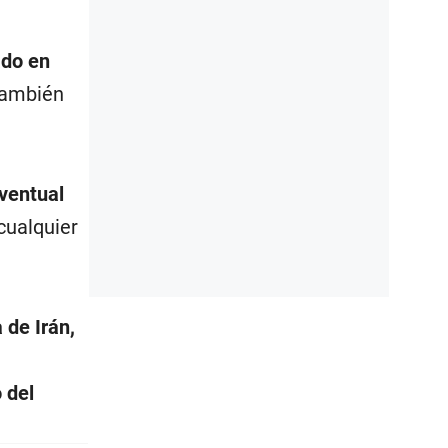
ado en
también
ventual
cualquier
 de Irán,
 del