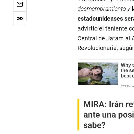
desmembramiento y
estadounidenses será
advirtió el teniente c
Central de Jatam al A
Revolucionaria, segú
MIRA:
Irán r
ante una posi
sabe?