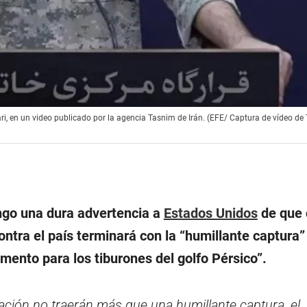
ari, en un video publicado por la agencia Tasnim de Irán. (EFE/ Captura de vídeo d
go una dura advertencia a
Estados Unidos
de que 
ontra el país terminará con la “humillante captura”
imento para los tiburones del golfo Pérsico”.
ación no traerán más que una humillante captura, el