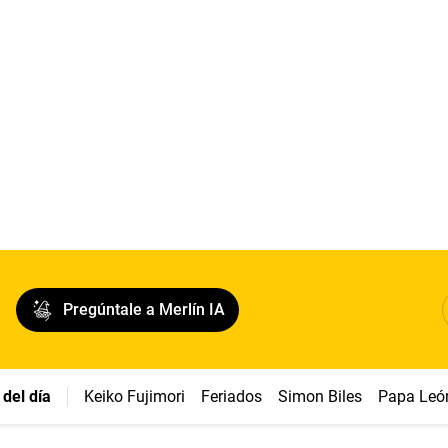
Pregúntale a Merlín IA
del día
Keiko Fujimori
Feriados
Simon Biles
Papa Leó