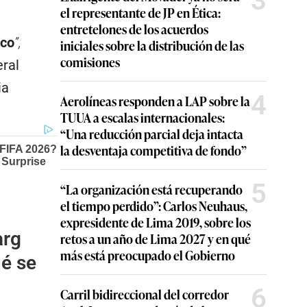
3
el representante de JP en Ética:
entretelones de los acuerdos
ico
”,
iniciales sobre la distribución de las
comisiones
eral
ia
4
Aerolíneas responden a LAP sobre la
TUUA a escalas internacionales:
“Una reducción parcial deja intacta
la desventaja competitiva de fondo”
5
“La organización está recuperando
el tiempo perdido”: Carlos Neuhaus,
expresidente de Lima 2019, sobre los
arg
retos a un año de Lima 2027 y en qué
más está preocupado el Gobierno
ué se
6
Carril bidireccional del corredor