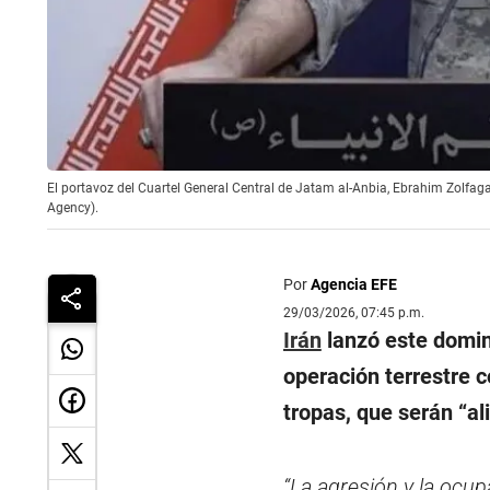
El portavoz del Cuartel General Central de Jatam al-Anbia, Ebrahim Zolfag
Agency).
Por
Agencia EFE
29/03/2026, 07:45 p.m.
Irán
lanzó este domin
operación terrestre c
tropas, que serán “al
“La agresión y la ocup