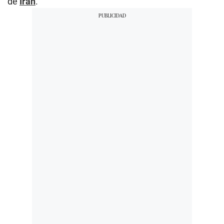
de
Irán
.