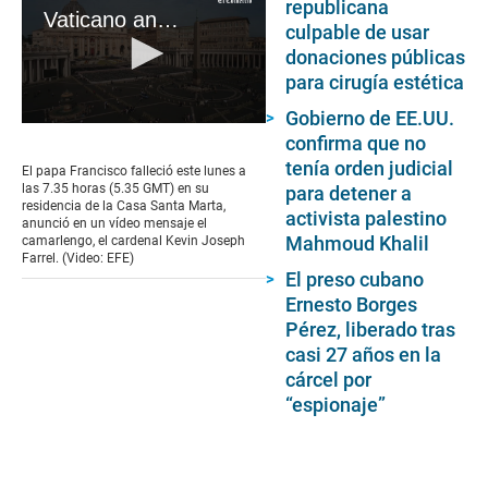
republicana
Vaticano anuncia muerte del papa Francisco
culpable de usar
donaciones públicas
para cirugía estética
Gobierno de EE.UU.
0
confirma que no
seconds
of
tenía orden judicial
El papa Francisco falleció este lunes a
3
las 7.35 horas (5.35 GMT) en su
para detener a
minutes,
residencia de la Casa Santa Marta,
activista palestino
55
anunció en un vídeo mensaje el
seconds
Mahmoud Khalil
camarlengo, el cardenal Kevin Joseph
Farrel. (Video: EFE)
El preso cubano
Ernesto Borges
Pérez, liberado tras
casi 27 años en la
cárcel por
“espionaje”