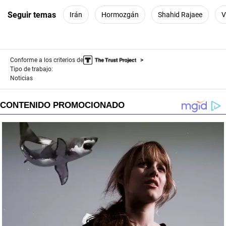
Seguir temas
Irán
Hormozgán
Shahid Rajaee
V
Conforme a los criterios de
Tipo de trabajo:
Noticias