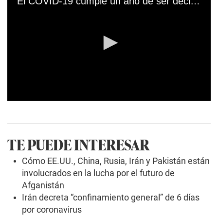
El COVID-19 cumple un año de ser declarado como pandemia
0
s
e
c
o
TE PUEDE INTERESAR
n
d
s
Cómo EE.UU., China, Rusia, Irán y Pakistán están
o
involucrados en la lucha por el futuro de
f
0
Afganistán
s
Irán decreta “confinamiento general” de 6 días
e
c
por coronavirus
o