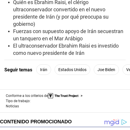
n
Quién es Ebrahim Raisi, el clérigo
d
ultraconservador convertido en el nuevo
s
presidente de Irán (y por qué preocupa su
gobierno)
Fuerzas con supuesto apoyo de Irán secuestran
un tanquero en el Mar Arábigo
El ultraconservador Ebrahim Raisi es investido
como nuevo presidente de Irán
Seguir temas
Irán
Estados Unidos
Joe Biden
V
Conforme a los criterios de
Tipo de trabajo:
Noticias