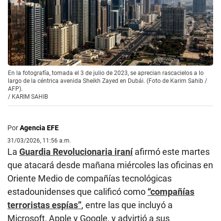
En la fotografía, tomada el 3 de julio de 2023, se aprecian rascacielos a lo
largo de la céntrica avenida Sheikh Zayed en Dubái. (Foto de Karim Sahib /
AFP).
/
KARIM SAHIB
Por
Agencia EFE
31/03/2026, 11:56 a.m.
La
Guardia Revolucionaria iraní
afirmó este martes
que atacará desde mañana miércoles las oficinas en
Oriente Medio de compañías tecnológicas
estadounidenses que calificó como
“compañías
terroristas espías”
, entre las que incluyó a
Microsoft, Apple y Google, y advirtió a sus