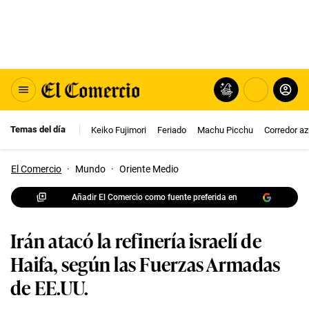
Temas del día
Keiko Fujimori
Feriado
Machu Picchu
Corredor az
El Comercio
·
Mundo
·
Oriente Medio
Añadir El Comercio como fuente preferida en
Irán atacó la refinería israelí de
Haifa, según las Fuerzas Armadas
de EE.UU.