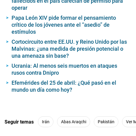
fallecidos en el país carecían de permiso para
operar
Papa León XIV pide formar el pensamiento
crítico de los jóvenes ante el “asedio” de
estímulos
Cortocircuito entre EE.UU. y Reino Unido por las
Malvinas: ¿una medida de presión potencial o
una amenaza sin base?
Ucrania: Al menos seis muertos en ataques
rusos contra Dnipro
Efemérides del 25 de abril: ¿Qué pasó en el
mundo un día como hoy?
Seguir temas
Irán
Abas Araqchi
Pakistán
Ver 