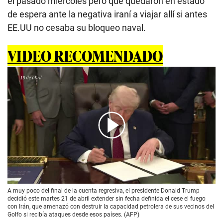
el pasado miércoles pero que quedaron en estado
de espera ante la negativa iraní a viajar allí si antes
EE.UU no cesaba su bloqueo naval.
VIDEO RECOMENDADO
00:00
/
01:53
A muy poco del final de la cuenta regresiva, el presidente Donald Trump
decidió este martes 21 de abril extender sin fecha definida el cese el fuego
con Irán, que amenazó con destruir la capacidad petrolera de sus vecinos del
Golfo si recibía ataques desde esos países. (AFP)