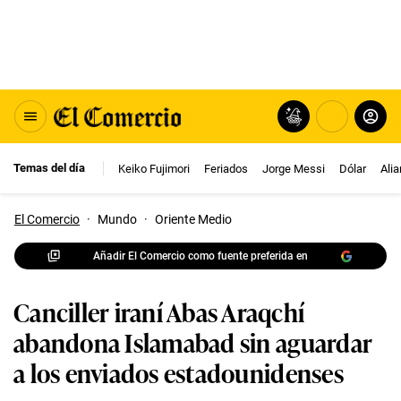
Temas del día
Keiko Fujimori
Feriados
Jorge Messi
Dólar
Ali
El Comercio
·
Mundo
·
Oriente Medio
Añadir El Comercio como fuente preferida en
Canciller iraní Abas Araqchí
abandona Islamabad sin aguardar
a los enviados estadounidenses