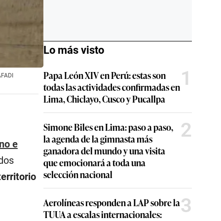
Lo más visto
1
Papa León XIV en Perú: estas son
SAFADI
todas las actividades confirmadas en
Lima, Chiclayo, Cusco y Pucallpa
2
Simone Biles en Lima: paso a paso,
la agenda de la gimnasta más
ano e
ganadora del mundo y una visita
ados
que emocionará a toda una
selección nacional
erritorio
3
Aerolíneas responden a LAP sobre la
TUUA a escalas internacionales: