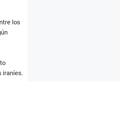
ntre los
gún
ito
 iraníes.