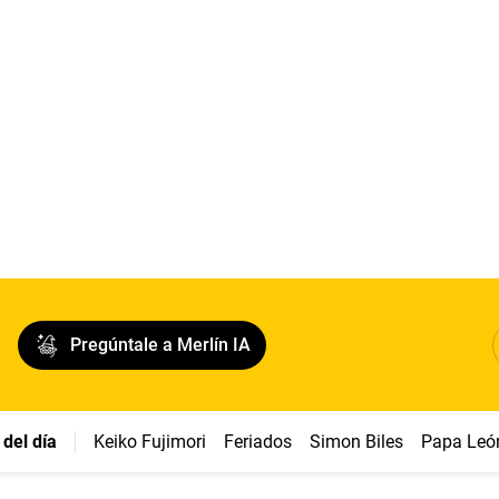
Pregúntale a Merlín IA
del día
Keiko Fujimori
Feriados
Simon Biles
Papa Leó