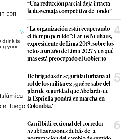
“Una reducción parcial deja intacta
la desventaja competitiva de fondo”
ún con
4
“La organización está recuperando
el tiempo perdido”: Carlos Neuhaus,
expresidente de Lima 2019, sobre los
retos a un año de Lima 2027 y en qué
más está preocupado el Gobierno
5
De brigadas de seguridad urbana al
rol de los militares: ¿qué se sabe del
plan de seguridad que Abelardo de
 Islámica
la Espriella pondrá en marcha en
Colombia?
 el fuego
6
Carril bidireccional del corredor
Azul: Las razones detrás de la
postergación del cambio de sentido