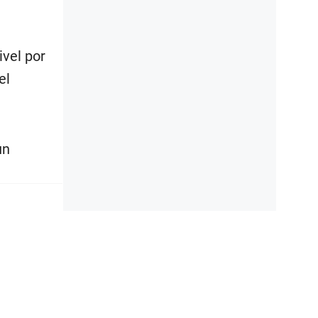
ivel por
el
un