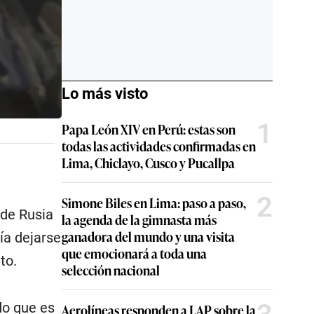
Lo más visto
1
Papa León XIV en Perú: estas son
todas las actividades confirmadas en
Lima, Chiclayo, Cusco y Pucallpa
2
Simone Biles en Lima: paso a paso,
 de Rusia
la agenda de la gimnasta más
ganadora del mundo y una visita
ía dejarse
que emocionará a toda una
to.
selección nacional
do que es
Aerolíneas responden a LAP sobre la