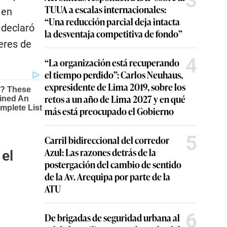
3
TUUA a escalas internacionales:
 en
“Una reducción parcial deja intacta
 declaró
la desventaja competitiva de fondo”
eres de
4
“La organización está recuperando
el tiempo perdido”: Carlos Neuhaus,
expresidente de Lima 2019, sobre los
retos a un año de Lima 2027 y en qué
más está preocupado el Gobierno
5
Carril bidireccional del corredor
Azul: Las razones detrás de la
 el
postergación del cambio de sentido
de la Av. Arequipa por parte de la
ATU
6
De brigadas de seguridad urbana al