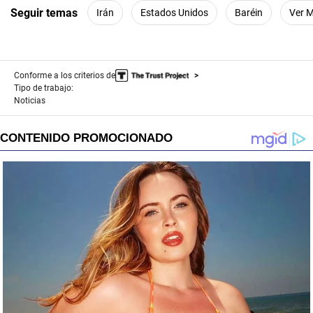
Seguir temas
Irán
Estados Unidos
Baréin
Ver 
Conforme a los criterios de
Tipo de trabajo:
Noticias