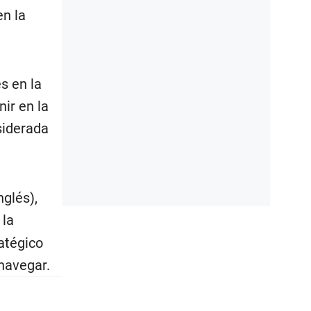
en la
s en la
ir en la
siderada
nglés),
 la
ratégico
navegar.