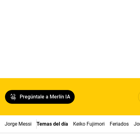
Pregúntale a Merlín IA
Jorge Messi
Temas del día
Keiko Fujimori
Feriados
Jo