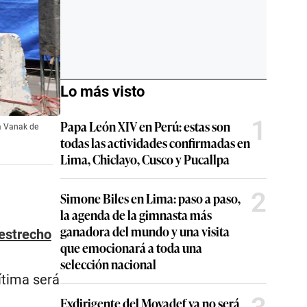
Lo más visto
1
Papa León XIV en Perú: estas son
za Vanak de
todas las actividades confirmadas en
Lima, Chiclayo, Cusco y Pucallpa
2
Simone Biles en Lima: paso a paso,
la agenda de la gimnasta más
ganadora del mundo y una visita
estrecho
que emocionará a toda una
selección nacional
ítima será
Exdirigente del Movadef ya no será