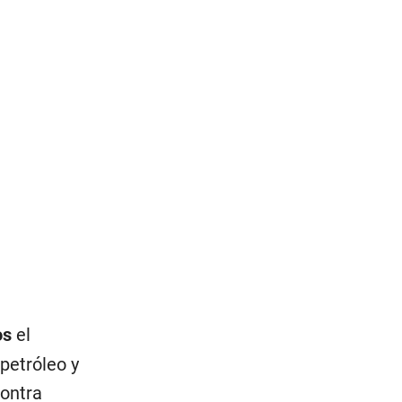
os
el
petróleo y
contra