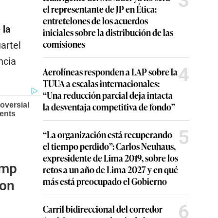
3
el representante de JP en Ética:
entretelones de los acuerdos
 la
iniciales sobre la distribución de las
comisiones
uartel
ncia
4
Aerolíneas responden a LAP sobre la
TUUA a escalas internacionales:
“Una reducción parcial deja intacta
la desventaja competitiva de fondo”
5
“La organización está recuperando
el tiempo perdido”: Carlos Neuhaus,
expresidente de Lima 2019, sobre los
ump
retos a un año de Lima 2027 y en qué
más está preocupado el Gobierno
con
6
Carril bidireccional del corredor