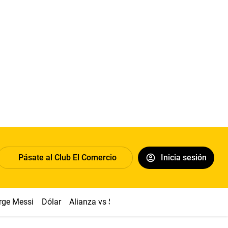
Pásate al Club El Comercio
Inicia sesión
rge Messi
Dólar
Alianza vs Sport Boys
Papa León XIV
Co