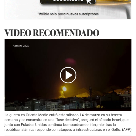
VIDEO RECOMENDADO
00:00
/
03:18
La guerra en Oriente Medio entró este sábado 14 de marzo en su tercera
semana y se encuentra en una "fase decisiva", aseguró el sábado Israel, que
junto con Estados Unidos continúa bombardeando Irán, mientras la
república islámica responde con ataques a infraestructuras en el Golfo. (AFP)