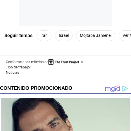
Seguir temas
Irán
Israel
Mojtaba Jamenei
Ver
Conforme a los criterios de
Tipo de trabajo:
Noticias