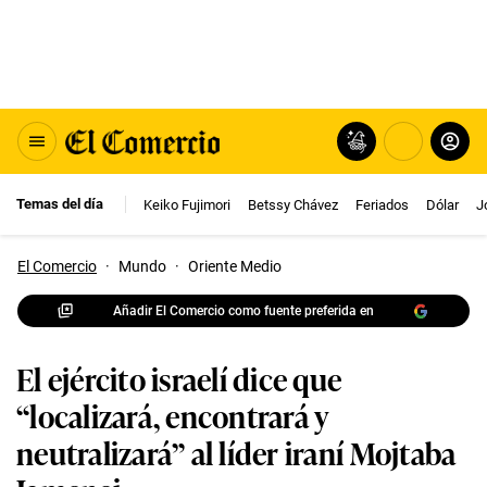
Temas del día
Keiko Fujimori
Betssy Chávez
Feriados
Dólar
J
El Comercio
·
Mundo
·
Oriente Medio
Añadir El Comercio como fuente preferida en
El ejército israelí dice que
“localizará, encontrará y
neutralizará” al líder iraní Mojtaba