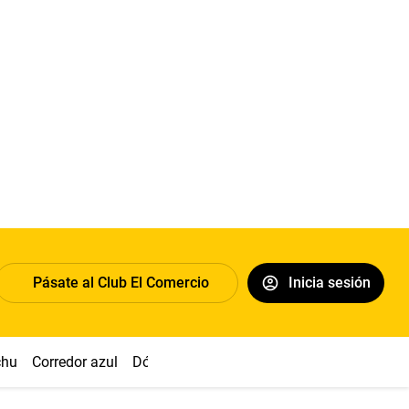
Pásate al Club El Comercio
Inicia sesión
chu
Corredor azul
Dólar
Congreso
Nasca
Acuña
Toled