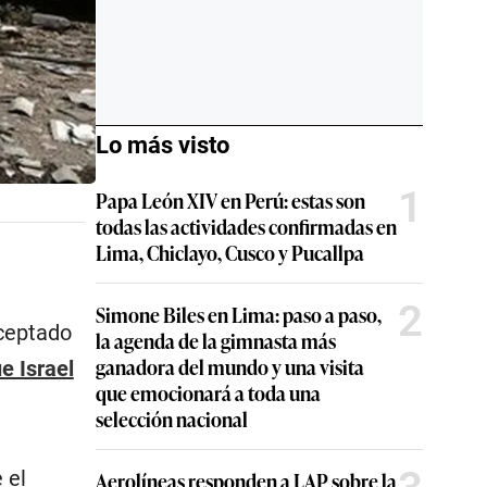
Lo más visto
1
Papa León XIV en Perú: estas son
todas las actividades confirmadas en
Lima, Chiclayo, Cusco y Pucallpa
2
Simone Biles en Lima: paso a paso,
ceptado
la agenda de la gimnasta más
ganadora del mundo y una visita
e Israel
que emocionará a toda una
selección nacional
 el
Aerolíneas responden a LAP sobre la