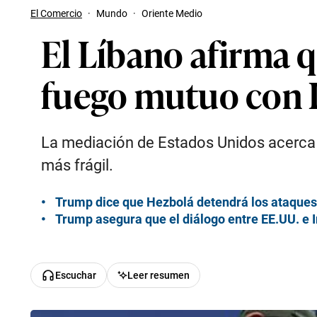
El Comercio
·
Mundo
·
Oriente Medio
El Líbano afirma q
fuego mutuo con I
La mediación de Estados Unidos acerca p
más frágil.
Trump dice que Hezbolá detendrá los ataques y
Trump asegura que el diálogo entre EE.UU. e I
Escuchar
Leer resumen