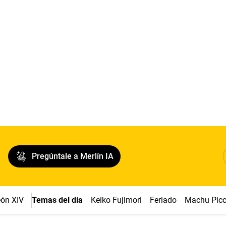
Pregúntale a Merlín IA
ón XIV
Temas del día
Keiko Fujimori
Feriado
Machu Pic