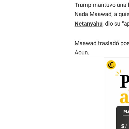
Trump mantuvo una l
Nada Maawad, a quien
Netanyahu
, dio su “
Maawad trasladó post
Aoun.