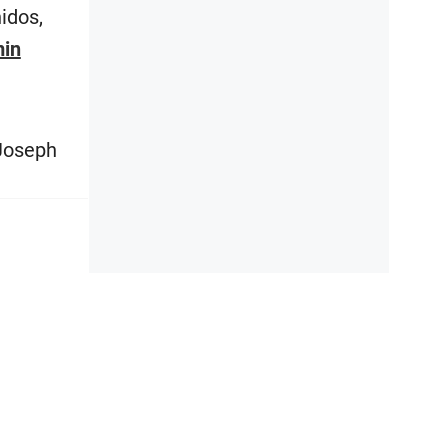
idos,
in
 Joseph