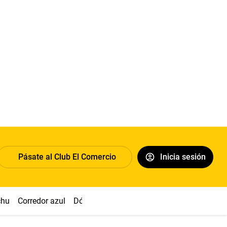
Pásate al Club El Comercio
Inicia sesión
chu
Corredor azul
Dólar
Congreso
Nasca
Acuña
Toled