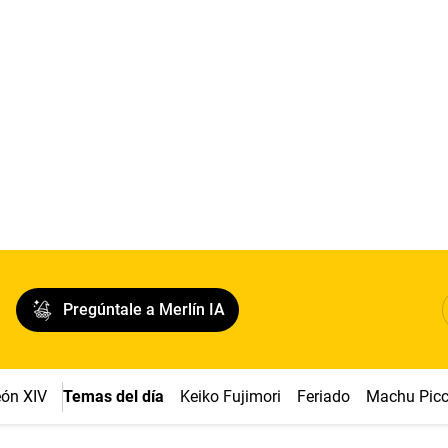
Pregúntale a Merlín IA
ón XIV
Temas del día
Keiko Fujimori
Feriado
Machu Pic