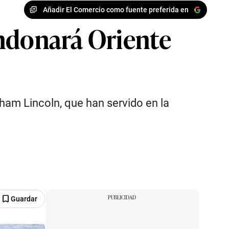
Añadir El Comercio como fuente preferida en
andonará Oriente
aham Lincoln, que han servido en la
Guardar