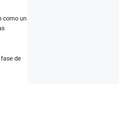
ón como un
as
 fase de