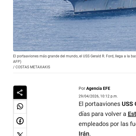
El portaaviones más grande del mundo, el USS Gerald R. Ford, llega a la ba
AFP)
/
COSTAS METAXAKIS
Por
Agencia EFE
29/04/2026, 10:12 p.m.
El portaaviones
USS 
días para volver a
Es
empleados por las fu
Irán
.