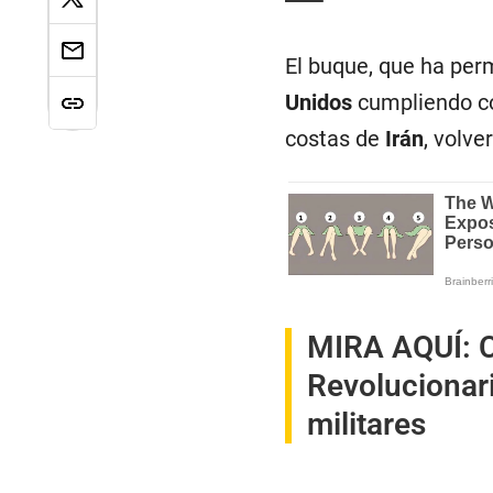
El buque, que ha per
Unidos
cumpliendo co
costas de
Irán
, volv
MIRA AQUÍ:
C
Revolucionari
militares