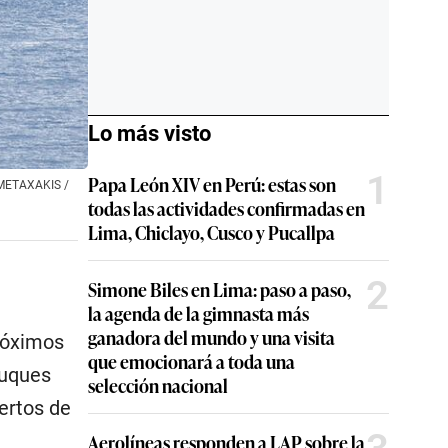
Lo más visto
1
Papa León XIV en Perú: estas son
s METAXAKIS /
todas las actividades confirmadas en
Lima, Chiclayo, Cusco y Pucallpa
2
Simone Biles en Lima: paso a paso,
la agenda de la gimnasta más
ganadora del mundo y una visita
róximos
que emocionará a toda una
buques
selección nacional
ertos de
Aerolíneas responden a LAP sobre la