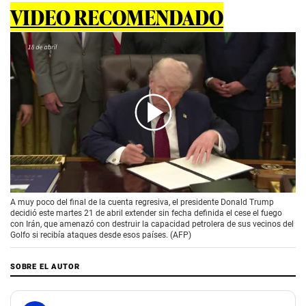
VIDEO RECOMENDADO
00:00
/
01:53
A muy poco del final de la cuenta regresiva, el presidente Donald Trump
decidió este martes 21 de abril extender sin fecha definida el cese el fuego
con Irán, que amenazó con destruir la capacidad petrolera de sus vecinos del
Golfo si recibía ataques desde esos países. (AFP)
SOBRE EL AUTOR