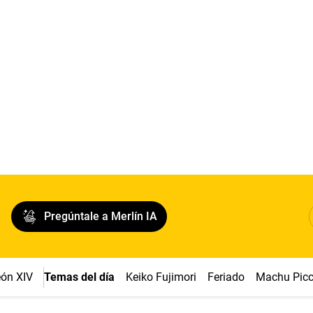
Pregúntale a Merlín IA
ón XIV
Temas del día
Keiko Fujimori
Feriado
Machu Pic