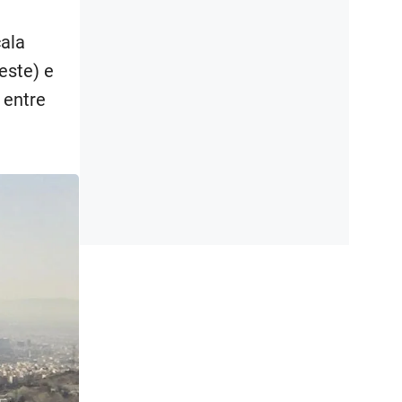
cala
este) e
 entre