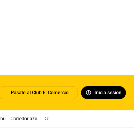
Pásate al Club El Comercio
Inicia sesión
chu
Corredor azul
Dólar
Congreso
Nasca
Acuña
Toled