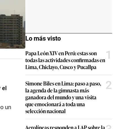
Lo más visto
1
Papa León XIV en Perú: estas son
todas las actividades confirmadas en
Lima, Chiclayo, Cusco y Pucallpa
2
Simone Biles en Lima: paso a paso,
 el
la agenda de la gimnasta más
ganadora del mundo y una visita
que emocionará a toda una
do un
selección nacional
Aerolíneas responden a LAP sobre la