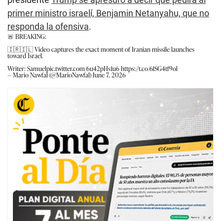
primer ministro israelí, Benjamin Netanyahu, que no
responda la ofensiva
.
🚨 BREAKING:
🇮🇷🇮🇱 Video captures the exact moment of Iranian missile launches
toward Israel.
Writer: Samuel
pic.twitter.com/6u42pHs1u6
https://t.co/61SG4tf9ol
— Mario Nawfal (@MarioNawfal)
June 7, 2026