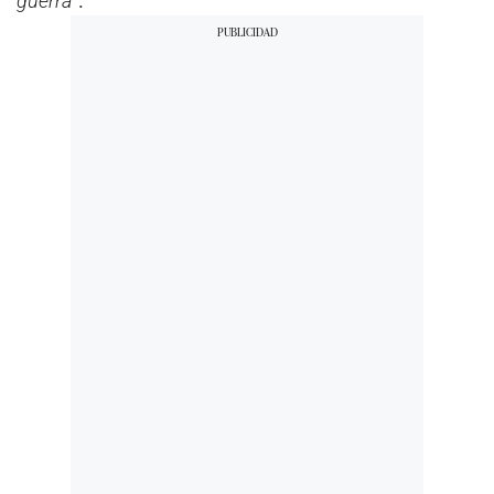
guerra
”.