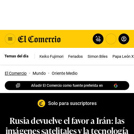
Temas del día
Keiko Fujimori
Feriados
Simon Biles
Papa León X
El Comercio
·
Mundo
·
Oriente Medio
Añadir El Comercio como fuente preferida en
Solo para suscriptores
Rusia devuelve el favor a Irán: las
imágenes satelitales y la tecnología