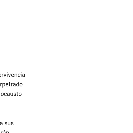
ervivencia
erpetrado
olocausto
da sus
Irán