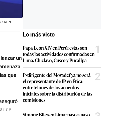
G / AFP).
Lo más visto
1
Papa León XIV en Perú: estas son
todas las actividades confirmadas en
 lanzar un
Lima, Chiclayo, Cusco y Pucallpa
a amenaza
2
Exdirigente del Movadef ya no será
días que
el representante de JP en Ética:
entretelones de los acuerdos
iniciales sobre la distribución de las
comisiones
 aseguró
ar de
Simone Biles en Lima: paso a paso,