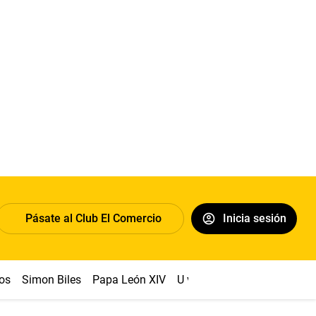
Pásate al Club El Comercio
Inicia sesión
os
Simon Biles
Papa León XIV
U vs Cristal
Dólar
Congr