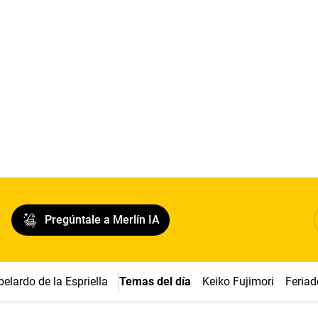
Pregúntale a Merlín IA
belardo de la Espriella
Temas del día
Keiko Fujimori
Feriad