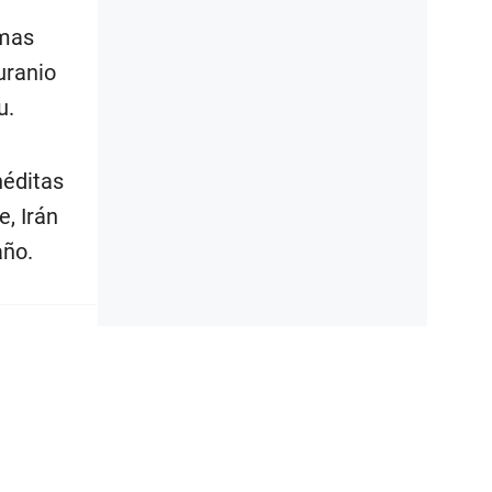
rmas
uranio
u.
néditas
, Irán
año.