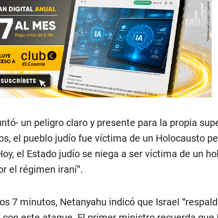
ntó- un peligro claro y presente para la propia sup
os, el pueblo judío fue víctima de un Holocausto p
Hoy, el Estado judío se niega a ser víctima de un h
r el régimen iraní”.
os 7 minutos, Netanyahu indicó que Israel “respal
 con este ataque. El primer ministro recuerda que 