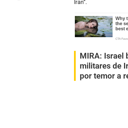
Irán”.
MIRA:
Israel
militares de I
por temor a r