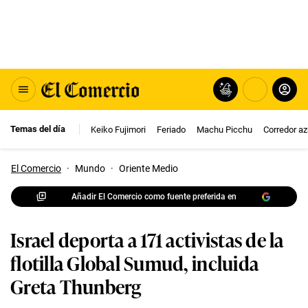
Temas del día
Keiko Fujimori
Feriado
Machu Picchu
Corredor az
El Comercio
·
Mundo
·
Oriente Medio
Añadir El Comercio como fuente preferida en
Israel deporta a 171 activistas de la
flotilla Global Sumud, incluida
Greta Thunberg