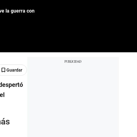
ve la guerra con
Guardar
 despertó
el
más