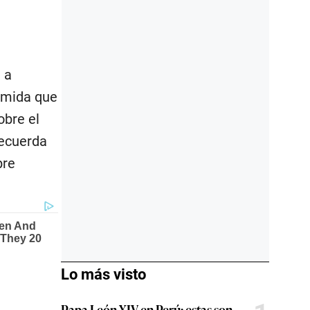
 a
ormida que
obre el
recuerda
bre
Lo más visto
Papa León XIV en Perú: estas son