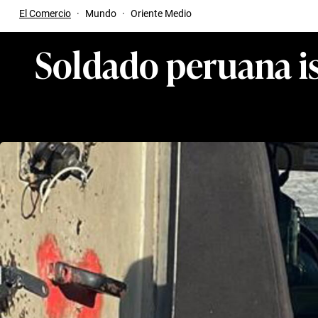
El Comercio
·
Mundo
·
Oriente Medio
Soldado peruana is