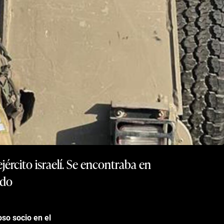
jército israelí. Se encontraba en
ado
so socio en el