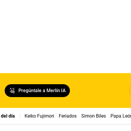
Pregúntale a Merlín IA
del día
Keiko Fujimori
Feriados
Simon Biles
Papa Leó