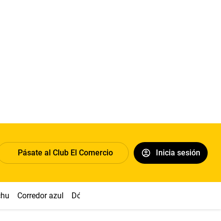
Pásate al Club El Comercio
Inicia sesión
chu
Corredor azul
Dólar
Congreso
Nasca
Acuña
Toled