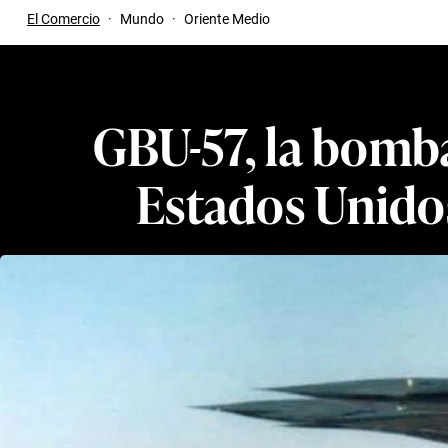
El Comercio
·
Mundo
·
Oriente Medio
GBU-57, la bomb
Estados Unidos