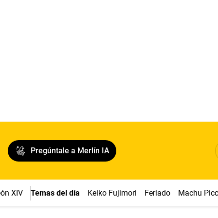
Pregúntale a Merlín IA
ón XIV
Temas del día
Keiko Fujimori
Feriado
Machu Pic