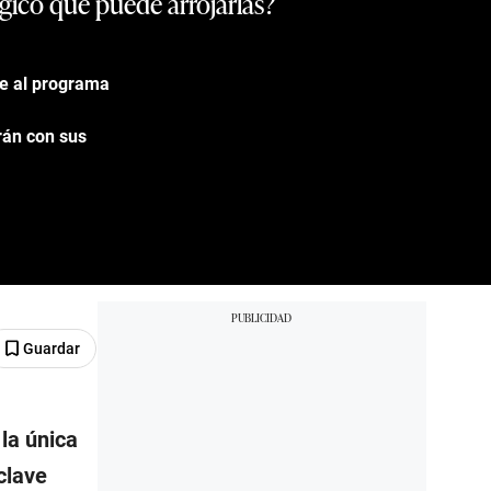
égico que puede arrojarlas?
ue al programa
rán con sus
Guardar
 la única
clave