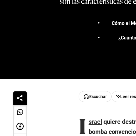
son las características de
Cómo el Mo
¿Cuánto
Escuchar
Leer re
I
srael
quiere destr
bomba convencion