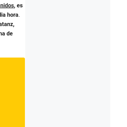
nidos
, es
ia hora
.
atanz,
na de