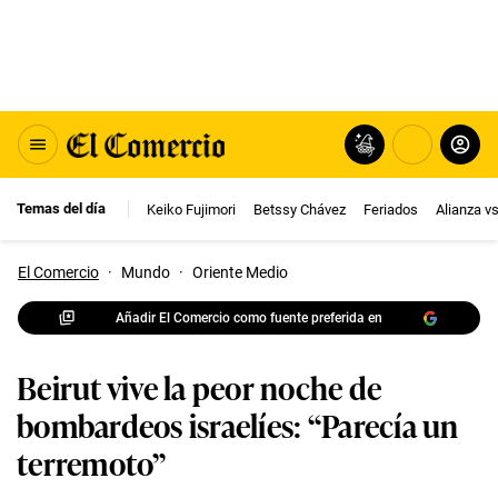
Temas del día
Keiko Fujimori
Betssy Chávez
Feriados
Alianza v
El Comercio
·
Mundo
·
Oriente Medio
Añadir El Comercio como fuente preferida en
Beirut vive la peor noche de
bombardeos israelíes: “Parecía un
terremoto”