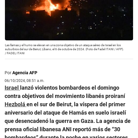
Las llamas y el humo se elevan en una zona objetivo de un ataque aéreo de Israel en los
suburbios del sur de Beirut, Líbano, el 6 de octubre de 2024. (Foto de Fadel ITANI / AFP).
/
FADEL ITANI
Por
Agencia AFP
06/10/2024, 08:51 a.m.
Israel
lanzó violentos bombardeos el domingo
contra objetivos del movimiento libanés proiraní
Hezbolá
en el sur de Beirut, la víspera del primer
aniversario del ataque de Hamás en suelo israelí
que desencadenó la guerra en Gaza. La agencia de
prensa oficial libanesa ANI reportó más de “30
bombardeos” durante la noche en varios sectores