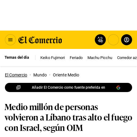
Temas del día
Keiko Fujimori
Feriado
Machu Picchu
Corredor az
El Comercio
·
Mundo
·
Oriente Medio
Añadir El Comercio como fuente preferida en
Medio millón de personas
volvieron a Líbano tras alto el fuego
con Israel, según OIM