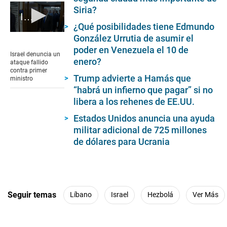
Siria?
Israel denuncia un ataque fallido contra primer ministro
¿Qué posibilidades tiene Edmundo
0
González Urrutia de asumir el
seconds
poder en Venezuela el 10 de
of
Israel denuncia un
56
enero?
ataque fallido
seconds
contra primer
Trump advierte a Hamás que
ministro
“habrá un infierno que pagar” si no
libera a los rehenes de EE.UU.
Estados Unidos anuncia una ayuda
militar adicional de 725 millones
de dólares para Ucrania
Seguir temas
Líbano
Israel
Hezbolá
Ver Más