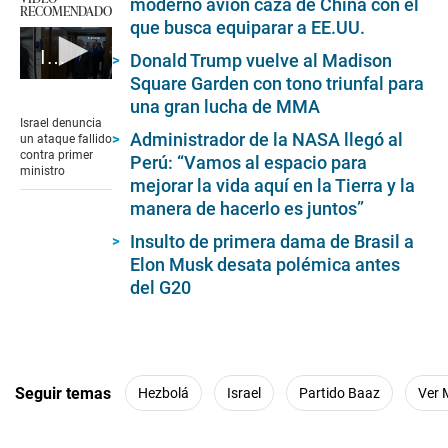
moderno avión caza de China con el
RECOMENDADO
que busca equiparar a EE.UU.
Israel denuncia un ataque fallido contra primer ministro
Donald Trump vuelve al Madison
Square Garden con tono triunfal para
0
seconds
una gran lucha de MMA
of
Israel denuncia
56
Administrador de la NASA llegó al
un ataque fallido
seconds
contra primer
Perú: “Vamos al espacio para
ministro
mejorar la vida aquí en la Tierra y la
manera de hacerlo es juntos”
Insulto de primera dama de Brasil a
Elon Musk desata polémica antes
del G20
Seguir temas
Hezbolá
Israel
Partido Baaz
Ver 