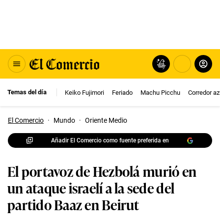
Temas del día
Keiko Fujimori
Feriado
Machu Picchu
Corredor az
El Comercio
·
Mundo
·
Oriente Medio
Añadir El Comercio como fuente preferida en
El portavoz de Hezbolá murió en
un ataque israelí a la sede del
partido Baaz en Beirut