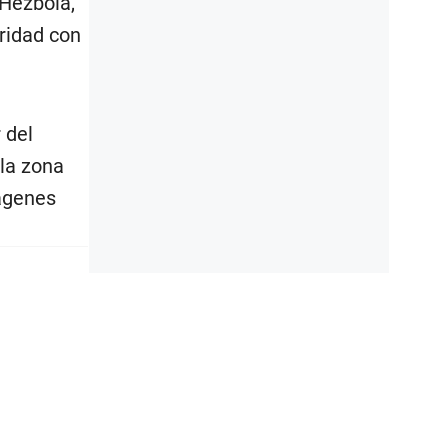
 Hezbolá,
aridad con
 del
la zona
ágenes