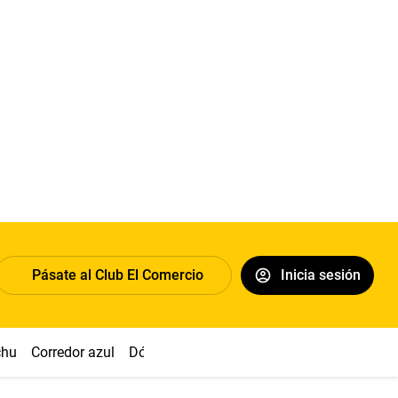
Pásate al Club El Comercio
Inicia sesión
chu
Corredor azul
Dólar
Congreso
Nasca
Acuña
Toled