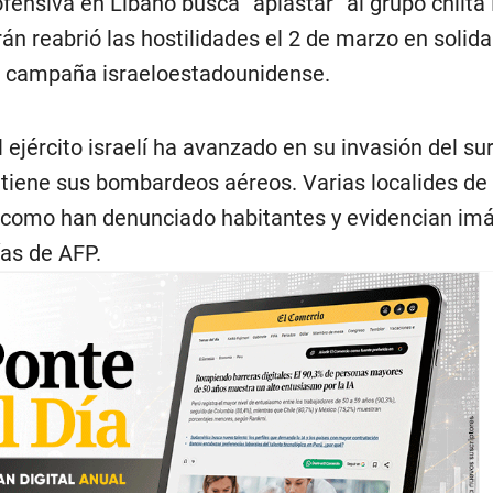
ofensiva en Líbano busca “aplastar” al grupo chiita
án reabrió las hostilidades el 2 de marzo en solid
a campaña israeloestadounidense.
l ejército israelí ha avanzado en su invasión del sur
iene sus bombardeos aéreos. Varias localides de 
l como han denunciado habitantes y evidencian im
ías de AFP.