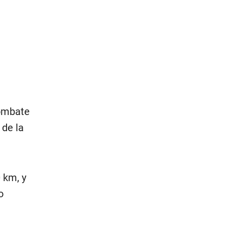
combate
 de la
0 km, y
o