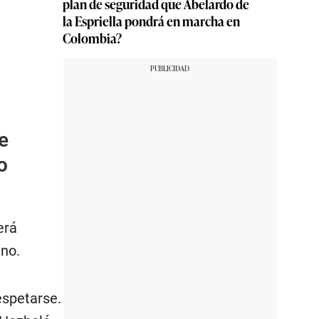
plan de seguridad que Abelardo de
la Espriella pondrá en marcha en
Colombia?
e
o
erá
ano.
espetarse.