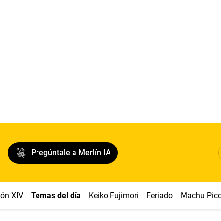
Pregúntale a Merlín IA
ón XIV
Temas del día
Keiko Fujimori
Feriado
Machu Pic