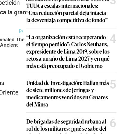
3
petición
TUUA a escalas internacionales:
ica la gran
“Una reducción parcial deja intacta
la desventaja competitiva de fondo”
4
“La organización está recuperando
el tiempo perdido”: Carlos Neuhaus,
expresidente de Lima 2019, sobre los
retos a un año de Lima 2027 y en qué
más está preocupado el Gobierno
5
Unidad de Investigación: Hallan más
as
de siete millones de jeringas y
Oriente
medicamentos vencidos en Cenares
del Minsa
6
De brigadas de seguridad urbana al
rol de los militares: ¿qué se sabe del