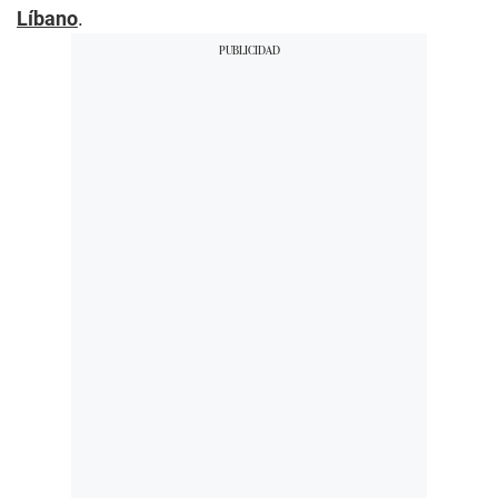
Líbano
.