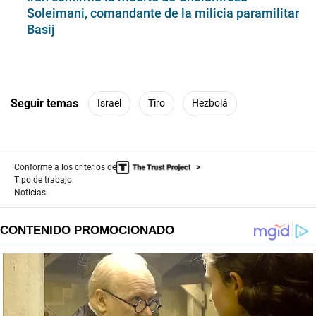
Soleimani, comandante de la milicia paramilitar
Basij
Seguir temas
Israel
Tiro
Hezbolá
Conforme a los criterios de
Tipo de trabajo:
Noticias